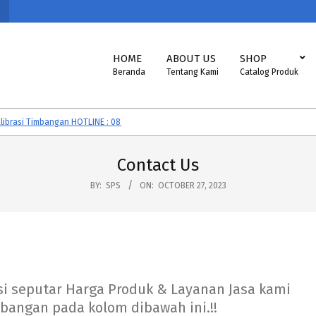
Primary
HOME
ABOUT US
SHOP
Navigation
Beranda
Tentang Kami
Catalog Produk
Menu
si Timbangan HOTLINE : 081292605560
Timbangan CAS, SONIC, EXCELLE
Contact Us
BY:
SPS
ON:
OCTOBER 27, 2023
si seputar Harga Produk & Layanan Jasa kami
angan pada kolom dibawah ini.!!