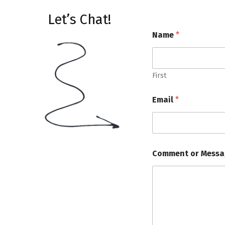
Let’s Chat!
Name
*
First
Email
*
Comment or Mess