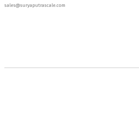
sales@suryaputrascale.com
2023-
10-
27