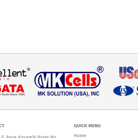
CT
QUICK MENU
Home
 Jl. Raya Kosambi Barat No.