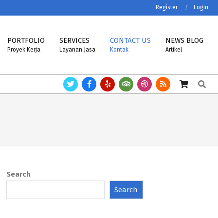
Register
Login
PORTFOLIO
SERVICES
CONTACT US
NEWS BLOG
Proyek Kerja
Layanan Jasa
Kontak
Artikel
Search
NT, VIBRA, MK-CELLS.
Timbangan ASTTECH, NAGATA, HENHERR, USCELL
Search
Search