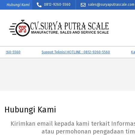
Skip
0812-9260-5560
sales@suryaputrascale.com
Hubungi Kami
to
content
CV.
SURYA
60-5560
Suppot TeknisI HOTLINE : 0812-9260-5560
Kalibra
PUTRA
SCALE
Hubungi Kami
Kirimkan email kepada kami terkait Informa
atau permohonan pengadaan timb