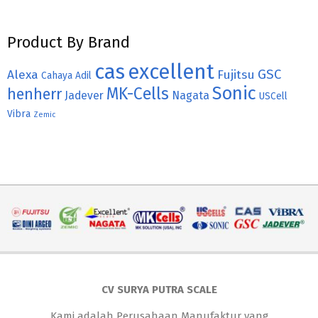
Product By Brand
cas
excellent
GSC
Alexa
Fujitsu
Cahaya Adil
Sonic
MK-Cells
henherr
Jadever
Nagata
USCell
Vibra
Zemic
CV SURYA PUTRA SCALE
Kami adalah Perusahaan Manufaktur yang