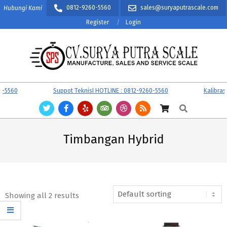
Skip
0812-9260-5560
sales@suryaputrascale.com
Hubungi Kami
to
Register
Login
content
CV.
Primary
-5560
Suppot TeknisI HOTLINE : 0812-9260-5560
Kalibrasi
SURYA
Navigation
Search
PUTRA
Menu
SCALE
Timbangan Hybrid
Showing all 2 results