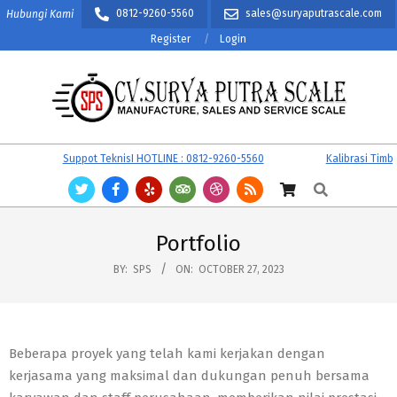
Skip
0812-9260-5560
sales@suryaputrascale.com
Hubungi Kami
to
Register
Login
content
CV.
Primary
Suppot TeknisI HOTLINE : 0812-9260-5560
Kalibrasi Timbanga
SURYA
Navigation
Search
PUTRA
Menu
SCALE
Portfolio
BY:
SPS
ON:
OCTOBER 27, 2023
Beberapa proyek yang telah kami kerjakan dengan
kerjasama yang maksimal dan dukungan penuh bersama