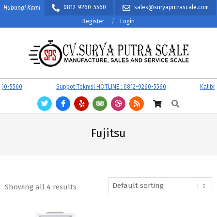
Skip
0812-9260-5560
sales@suryaputrascale.com
Hubungi Kami
to
Register
Login
content
CV.
Primary
0-5560
Suppot TeknisI HOTLINE : 0812-9260-5560
Kalibra
SURYA
Navigation
Search
PUTRA
Menu
SCALE
Fujitsu
Showing all 4 results