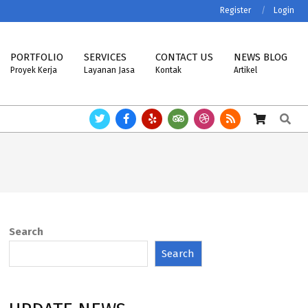
Register
Login
PORTFOLIO
SERVICES
CONTACT US
NEWS BLOG
Proyek Kerja
Layanan Jasa
Kontak
Artikel
Search
IBRA, MK-CELLS.
Timbangan ASTTECH, NAGATA, HENHERR, USCELL, ME
Search
Search