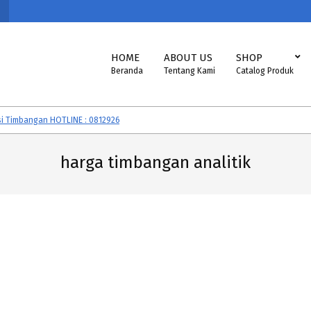
Primary
HOME
ABOUT US
SHOP
Navigation
Beranda
Tentang Kami
Catalog Produk
Menu
imbangan HOTLINE : 081292605560
Timbangan CAS, SONIC, EXCELLENT, V
harga timbangan analitik