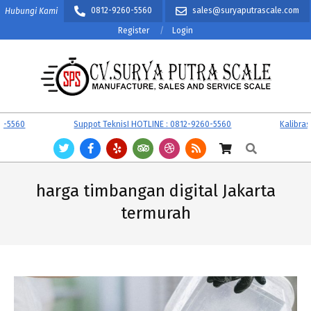
Skip
0812-9260-5560
sales@suryaputrascale.com
Hubungi Kami
to
Register
Login
content
CV.
Primary
5560
Suppot TeknisI HOTLINE : 0812-9260-5560
Kalibrasi 
SURYA
Navigation
Search
PUTRA
Menu
SCALE
harga timbangan digital Jakarta
termurah