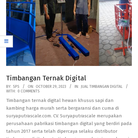
Timbangan Ternak Digital
2023-
BY:
SPS
ON:
OCTOBER 29, 2023
IN:
JUAL TIMBANGAN DIGITAL
WITH:
0 COMMENTS
10-
Timbangan ternak digital hewan khusus sapi dan
29
kambing harga murah serta bergaransi dan cuma di
suryaputrascale.com. CV. Suryaputrascale merupakan
perusahaan pabrikasi timbangan digital yang berdiri pada
tahun 2017 serta telah dipercaya selaku distributor