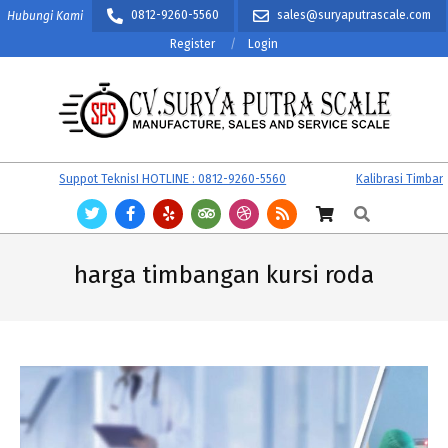
Skip
0812-9260-5560
sales@suryaputrascale.com
Hubungi Kami
to
Register
Login
content
CV.
Primary
Suppot TeknisI HOTLINE : 0812-9260-5560
Kalibrasi Timbanga
SURYA
Navigation
Search
PUTRA
Menu
SCALE
harga timbangan kursi roda