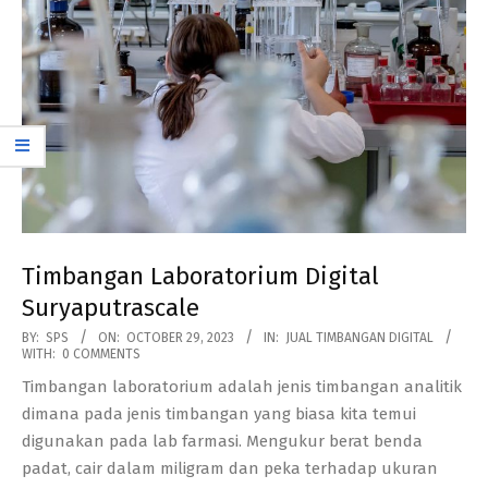
Timbangan Laboratorium Digital
Suryaputrascale
2023-
BY:
SPS
ON:
OCTOBER 29, 2023
IN:
JUAL TIMBANGAN DIGITAL
WITH:
0 COMMENTS
10-
Timbangan laboratorium adalah jenis timbangan analitik
29
dimana pada jenis timbangan yang biasa kita temui
digunakan pada lab farmasi. Mengukur berat benda
padat, cair dalam miligram dan peka terhadap ukuran