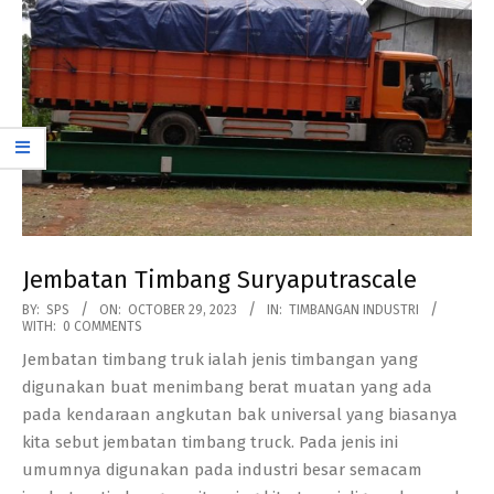
Jembatan Timbang Suryaputrascale
2023-
BY:
SPS
ON:
OCTOBER 29, 2023
IN:
TIMBANGAN INDUSTRI
WITH:
0 COMMENTS
10-
Jembatan timbang truk ialah jenis timbangan yang
29
digunakan buat menimbang berat muatan yang ada
pada kendaraan angkutan bak universal yang biasanya
kita sebut jembatan timbang truck. Pada jenis ini
umumnya digunakan pada industri besar semacam