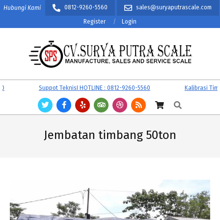
Skip
0812-9260-5560
sales@suryaputrascale.com
Hubungi Kami
to
Register
Login
content
CV.
Primary
Suppot TeknisI HOTLINE : 0812-9260-5560
Kalibrasi Timba
SURYA
Navigation
Search
PUTRA
Menu
SCALE
Jembatan timbang 50ton