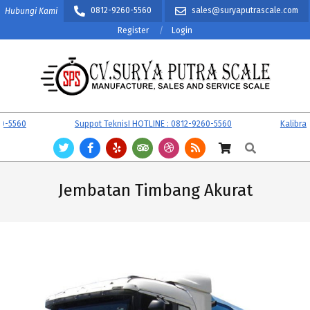
Skip
0812-9260-5560
sales@suryaputrascale.com
Hubungi Kami
to
Register
Login
content
CV.
Primary
5560
Suppot TeknisI HOTLINE : 0812-9260-5560
Kalibrasi 
SURYA
Navigation
Search
PUTRA
Menu
SCALE
Jembatan Timbang Akurat