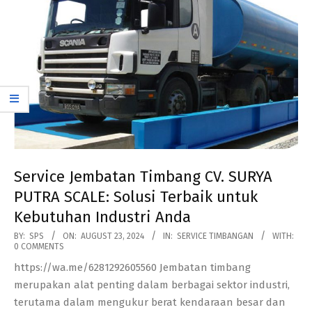
Service Jembatan Timbang CV. SURYA
PUTRA SCALE: Solusi Terbaik untuk
Kebutuhan Industri Anda
2024-
BY:
SPS
ON:
AUGUST 23, 2024
IN:
SERVICE TIMBANGAN
WITH:
0 COMMENTS
08-
https://wa.me/6281292605560 Jembatan timbang
23
merupakan alat penting dalam berbagai sektor industri,
terutama dalam mengukur berat kendaraan besar dan