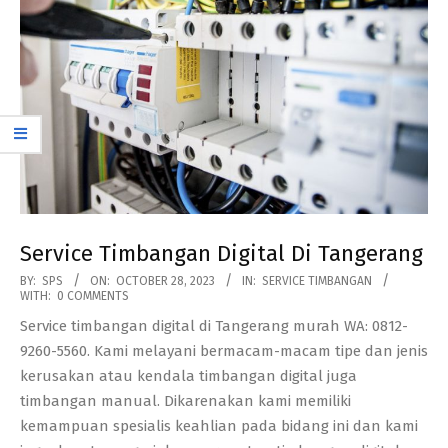
Service Timbangan Digital Di Tangerang
2023-
BY:
SPS
ON:
OCTOBER 28, 2023
IN:
SERVICE TIMBANGAN
WITH:
0 COMMENTS
10-
Service timbangan digital di Tangerang murah WA: 0812-
28
9260-5560. Kami melayani bermacam-macam tipe dan jenis
kerusakan atau kendala timbangan digital juga
timbangan manual. Dikarenakan kami memiliki
kemampuan spesialis keahlian pada bidang ini dan kami