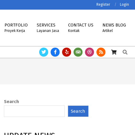
Register
Login
PORTFOLIO
SERVICES
CONTACT US
NEWS BLOG
Proyek Kerja
Layanan Jasa
Kontak
Artikel
Search
NT, VIBRA, MK-CELLS.
Timbangan ASTTECH, NAGATA, HENHERR, USCELL
Search
Search