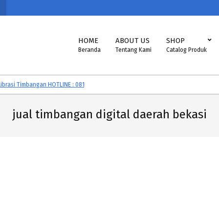
Primary
HOME
ABOUT US
SHOP
Navigation
Beranda
Tentang Kami
Catalog Produk
Menu
si Timbangan HOTLINE : 081292605560
Timbangan CAS, SONIC, EXCELLE
jual timbangan digital daerah bekasi