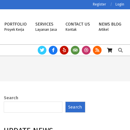
Register
Login
PORTFOLIO
SERVICES
CONTACT US
NEWS BLOG
Proyek Kerja
Layanan Jasa
Kontak
Artikel
Search
NT, VIBRA, MK-CELLS.
Timbangan ASTTECH, NAGATA, HENHERR, USCEL
Search
Search