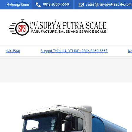
Skip
0812-9260-5560
sales@suryaputrascale.com
Hubungi Kami
to
content
CV.
SURYA
60-5560
Suppot TeknisI HOTLINE : 0812-9260-5560
Kalibr
PUTRA
SCALE