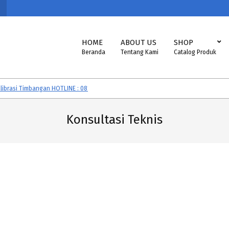
Primary
HOME
ABOUT US
SHOP
Navigation
Beranda
Tentang Kami
Catalog Produk
Menu
asi Timbangan HOTLINE : 081292605560
Timbangan CAS, SONIC, EXCELLE
Konsultasi Teknis