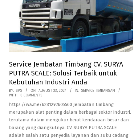
Service Jembatan Timbang CV. SURYA
PUTRA SCALE: Solusi Terbaik untuk
Kebutuhan Industri Anda
2024-
BY:
SPS
ON:
AUGUST 23, 2024
IN:
SERVICE TIMBANGAN
WITH:
0 COMMENTS
08-
https://wa.me/6281292605560 Jembatan timbang
23
merupakan alat penting dalam berbagai sektor industri,
terutama dalam mengukur berat kendaraan besar dan
barang yang diangkutnya. CV. SURYA PUTRA SCALE
adalah salah satu penyedia layanan dan suku cadang