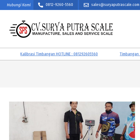
Skip
0812-9260-5560
sales@suryaputrascale.com
Hubungi Kami
to
content
CV.
SURYA
Kalibrasi Timbangan HOTLINE : 081292605560
Timbangan CAS, 
PUTRA
SCALE