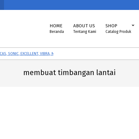
Primary
HOME
ABOUT US
SHOP
Navigation
Beranda
Tentang Kami
Catalog Produk
Menu
SONIC, EXCELLENT, VIBRA, MK-CELLS.
Timbangan ASTTECH, NAGATA, HE
membuat timbangan lantai