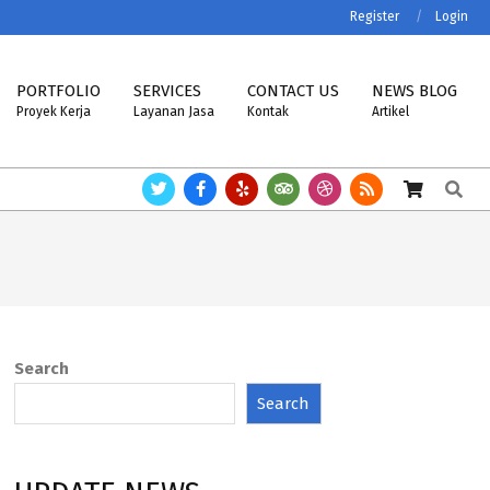
Register
Login
PORTFOLIO
SERVICES
CONTACT US
NEWS BLOG
Proyek Kerja
Layanan Jasa
Kontak
Artikel
Search
NHERR, USCELL, METTLER TOLEDO.
Timbangan ZEMIC, SAYAKI, DINIARGE
Search
Search