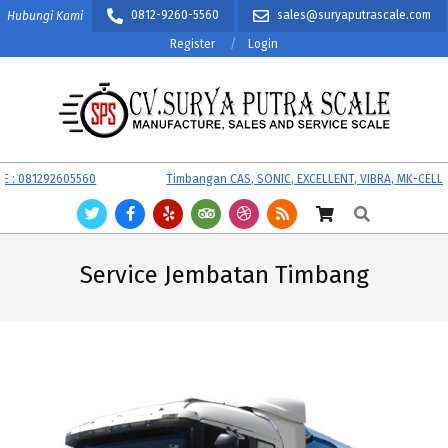
Skip
0812-9260-5560
sales@suryaputrascale.com
Hubungi Kami
to
Register
Login
content
CV.
Primary
: 081292605560
Timbangan CAS, SONIC, EXCELLENT, VIBRA, MK-CELLS.
SURYA
Navigation
Search
PUTRA
Menu
SCALE
Service Jembatan Timbang