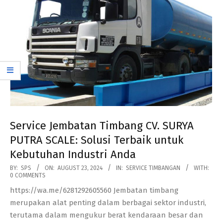
Service Jembatan Timbang CV. SURYA
PUTRA SCALE: Solusi Terbaik untuk
Kebutuhan Industri Anda
2024-
BY:
SPS
ON:
AUGUST 23, 2024
IN:
SERVICE TIMBANGAN
WITH:
0 COMMENTS
08-
https://wa.me/6281292605560 Jembatan timbang
23
merupakan alat penting dalam berbagai sektor industri,
terutama dalam mengukur berat kendaraan besar dan