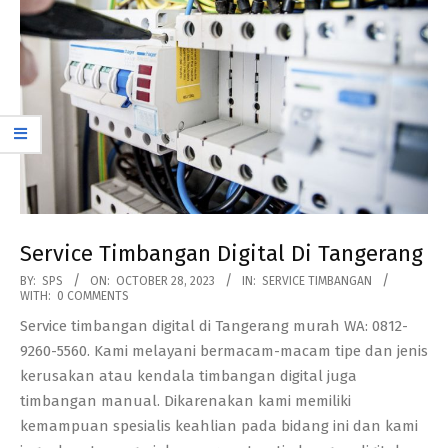
Service Timbangan Digital Di Tangerang
2023-
BY:
SPS
ON:
OCTOBER 28, 2023
IN:
SERVICE TIMBANGAN
WITH:
0 COMMENTS
10-
Service timbangan digital di Tangerang murah WA: 0812-
28
9260-5560. Kami melayani bermacam-macam tipe dan jenis
kerusakan atau kendala timbangan digital juga
timbangan manual. Dikarenakan kami memiliki
kemampuan spesialis keahlian pada bidang ini dan kami