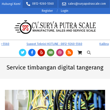
Skip
0812-9260-5560
sales@suryaputrascale.com
Hubungi Kami
to
Register
Login
content
CV.
Primary
5560
Suppot TeknisI HOTLINE : 0812-9260-5560
Kalibrasi 
SURYA
Navigation
Search
PUTRA
Menu
SCALE
Service timbangan digital tangerang