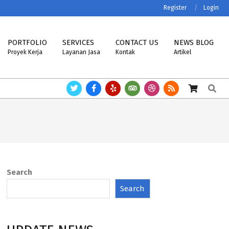
Register
Login
PORTFOLIO
SERVICES
CONTACT US
NEWS BLOG
Proyek Kerja
Layanan Jasa
Kontak
Artikel
Search
NT, VIBRA, MK-CELLS.
Timbangan ASTTECH, NAGATA, HENHERR, USCEL
Search
Search