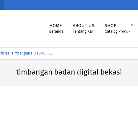
Primary
HOME
ABOUT US
SHOP
Navigation
Beranda
Tentang Kami
Catalog Produk
Menu
asi Timbangan HOTLINE : 081292605560
Timbangan CAS, SONIC, EXCELLE
timbangan badan digital bekasi