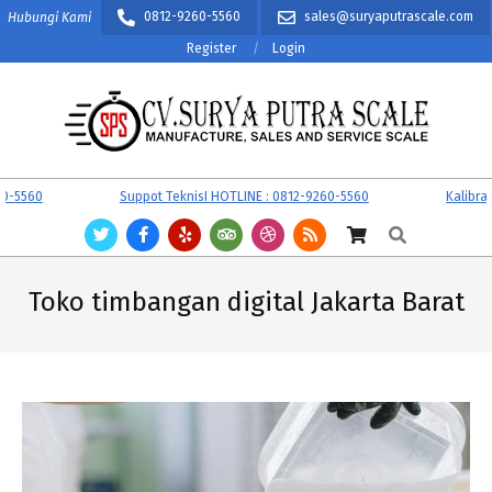
Skip
0812-9260-5560
sales@suryaputrascale.com
Hubungi Kami
to
Register
Login
content
CV.
Primary
5560
Suppot TeknisI HOTLINE : 0812-9260-5560
Kalibrasi
SURYA
Navigation
Search
PUTRA
Menu
SCALE
Toko timbangan digital Jakarta Barat