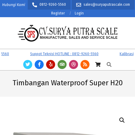
Skip
0812-9260-5560
sales@suryaputrascale.com
Hubungi Kami
to
Register
Login
content
CV.
Primary
60
Suppot TeknisI HOTLINE : 0812-9260-5560
Kalibrasi Ti
SURYA
Navigation
Search
PUTRA
Menu
SCALE
Timbangan Waterproof Super H20