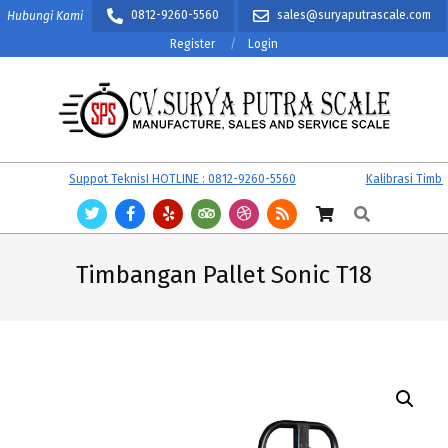
Skip
0812-9260-5560
sales@suryaputrascale.com
Hubungi Kami
to
Register
Login
content
CV.
Primary
Suppot TeknisI HOTLINE : 0812-9260-5560
Kalibrasi Timban
SURYA
Navigation
Search
PUTRA
Menu
SCALE
Timbangan Pallet Sonic T18